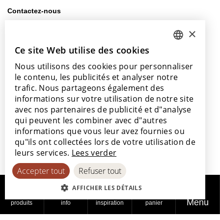
Contactez-nous
info@lamett.eu
×
+32 56 77 45 15
Ce site Web utilise des cookies
DUTCH
Venez nous rendre visite
Nous utilisons des cookies pour personnaliser
ENGLISH
Notre salle d’exposition
le contenu, les publicités et analyser notre
Nos points de vente
POLISH
trafic. Nous partageons également des
informations sur votre utilisation de notre site
FRENCH
avec nos partenaires de publicité et d"analyse
GERMAN
qui peuvent les combiner avec d"autres
informations que vous leur avez fournies ou
SPANISH
Avec le soutien de
qu"ils ont collectées lors de votre utilisation de
leurs services.
Lees verder
Accepter tout
Refuser tout
AFFICHER LES DÉTAILS
Menu
produits
info
inspiration
panier
© 2026
Politique de
Politique en
Déclaration