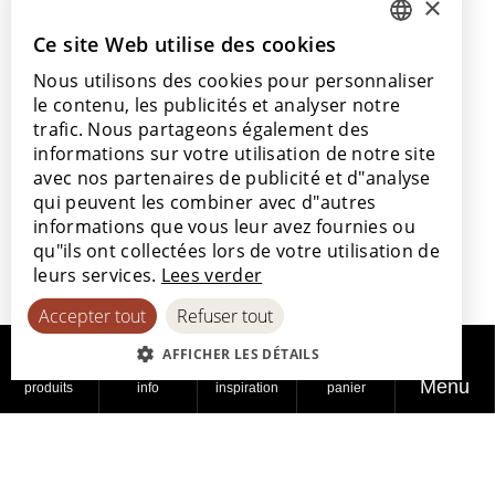
×
+32 56 77 45 15
Ce site Web utilise des cookies
DUTCH
Venez nous rendre visite
Nous utilisons des cookies pour personnaliser
ENGLISH
Notre salle d’exposition
le contenu, les publicités et analyser notre
Nos points de vente
POLISH
trafic. Nous partageons également des
informations sur votre utilisation de notre site
FRENCH
avec nos partenaires de publicité et d"analyse
GERMAN
qui peuvent les combiner avec d"autres
informations que vous leur avez fournies ou
SPANISH
Avec le soutien de
qu"ils ont collectées lors de votre utilisation de
leurs services.
Lees verder
Accepter tout
Refuser tout
AFFICHER LES DÉTAILS
Menu
produits
info
inspiration
panier
© 2026
Politique de
Politique en
Déclaration
Lamett
confidentialité
matière de cookies
d'accessibilité