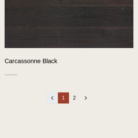
Carcassonne Black
‹
1
2
›