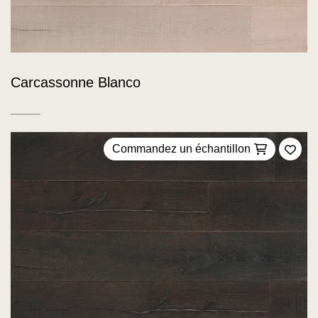
Carcassonne Blanco
Commandez un échantillon
Ajou