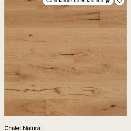
Commandez un échantillon
Ajou
Chalet Natural