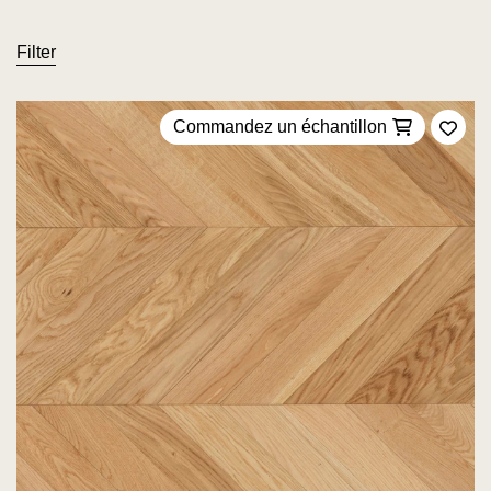
Filter
Commandez un échantillon
Ajou