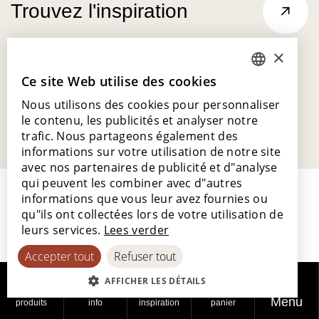
Trouvez l'inspiration
×
Ce site Web utilise des cookies
DUTCH
Nous utilisons des cookies pour personnaliser
ENGLISH
le contenu, les publicités et analyser notre
POLISH
trafic. Nous partageons également des
informations sur votre utilisation de notre site
FRENCH
avec nos partenaires de publicité et d"analyse
GERMAN
qui peuvent les combiner avec d"autres
informations que vous leur avez fournies ou
SPANISH
qu"ils ont collectées lors de votre utilisation de
leurs services.
Lees verder
Accepter tout
Refuser tout
Lamett Europe SA
Ter Donkt 2
AFFICHER LES DÉTAILS
8540 Deerlijk
Menu
produits
info
inspiration
panier
Belgique