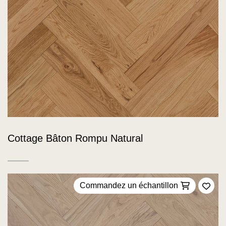
Cottage Bâton Rompu Natural
Commandez un échantillon
Ajou