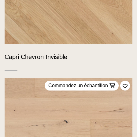
Capri Chevron Invisible
Commandez un échantillon
Ajou