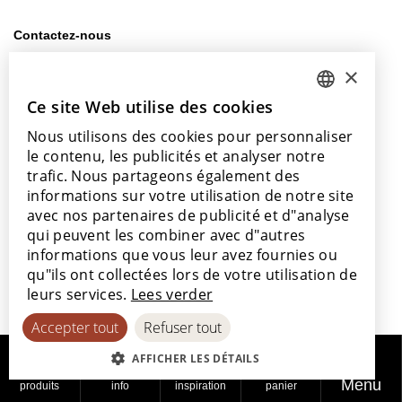
Contactez-nous
info@lamett.eu
×
+32 56 77 45 15
Ce site Web utilise des cookies
DUTCH
Venez nous rendre visite
Nous utilisons des cookies pour personnaliser
ENGLISH
Notre salle d’exposition
le contenu, les publicités et analyser notre
Nos points de vente
POLISH
trafic. Nous partageons également des
informations sur votre utilisation de notre site
FRENCH
avec nos partenaires de publicité et d"analyse
GERMAN
qui peuvent les combiner avec d"autres
informations que vous leur avez fournies ou
SPANISH
Avec le soutien de
qu"ils ont collectées lors de votre utilisation de
leurs services.
Lees verder
Accepter tout
Refuser tout
AFFICHER LES DÉTAILS
Menu
produits
info
inspiration
panier