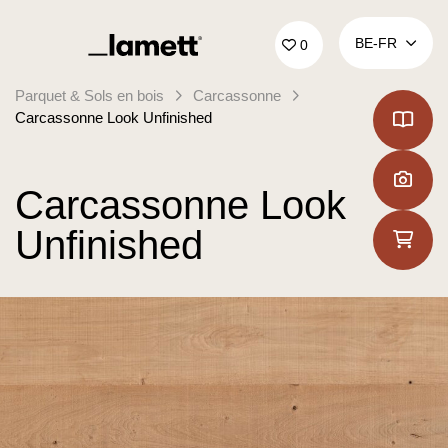
Retour à la page d'accueil
BE‑FR
0
Parquet & Sols en bois
Carcassonne
Carcassonne Look Unfinished
Carcassonne Look
Unfinished