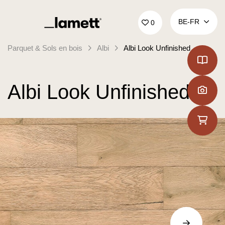
Retour à la page d'accueil
BE‑FR
0
Parquet & Sols en bois
Albi
Albi Look Unfinished
Albi Look Unfinished