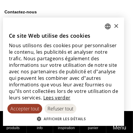
Contactez-nous
info@lamett.eu
×
+32 56 77 45 15
Ce site Web utilise des cookies
DUTCH
Venez nous rendre visite
Nous utilisons des cookies pour personnaliser
ENGLISH
Notre salle d’exposition
le contenu, les publicités et analyser notre
Nos points de vente
POLISH
trafic. Nous partageons également des
informations sur votre utilisation de notre site
FRENCH
avec nos partenaires de publicité et d"analyse
GERMAN
qui peuvent les combiner avec d"autres
informations que vous leur avez fournies ou
SPANISH
Avec le soutien de
qu"ils ont collectées lors de votre utilisation de
leurs services.
Lees verder
Accepter tout
Refuser tout
AFFICHER LES DÉTAILS
Menu
produits
info
inspiration
panier