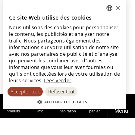
info@lamett.eu
×
+32 56 77 45 15
Ce site Web utilise des cookies
DUTCH
Venez nous rendre visite
Nous utilisons des cookies pour personnaliser
ENGLISH
Notre salle d’exposition
le contenu, les publicités et analyser notre
Nos points de vente
POLISH
trafic. Nous partageons également des
informations sur votre utilisation de notre site
FRENCH
avec nos partenaires de publicité et d"analyse
GERMAN
qui peuvent les combiner avec d"autres
informations que vous leur avez fournies ou
SPANISH
Avec le soutien de
qu"ils ont collectées lors de votre utilisation de
leurs services.
Lees verder
Accepter tout
Refuser tout
AFFICHER LES DÉTAILS
Menu
produits
info
inspiration
panier
© 2026
Politique de
Politique en
Déclaration
Lamett
confidentialité
matière de cookies
d'accessibilité