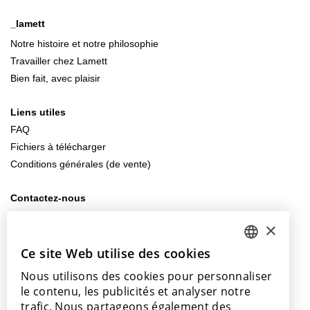
_lamett
Notre histoire et notre philosophie
Travailler chez Lamett
Bien fait, avec plaisir
Liens utiles
FAQ
Fichiers à télécharger
Conditions générales (de vente)
Contactez-nous
info@lamett.eu
×
+32 56 77 45 15
Ce site Web utilise des cookies
DUTCH
Venez nous rendre visite
Nous utilisons des cookies pour personnaliser
ENGLISH
Notre salle d’exposition
le contenu, les publicités et analyser notre
Nos points de vente
POLISH
trafic. Nous partageons également des