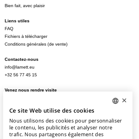
Bien fait, avec plaisir
Liens utiles
FAQ
Fichiers à télécharger
Conditions générales (de vente)
Contactez-nous
info@lamett.eu
+32 56 77 45 15
Venez nous rendre visite
×
Notre salle d’exposition
Nos points de vente
Ce site Web utilise des cookies
DUTCH
Nous utilisons des cookies pour personnaliser
ENGLISH
le contenu, les publicités et analyser notre
POLISH
trafic. Nous partageons également des
Avec le soutien de