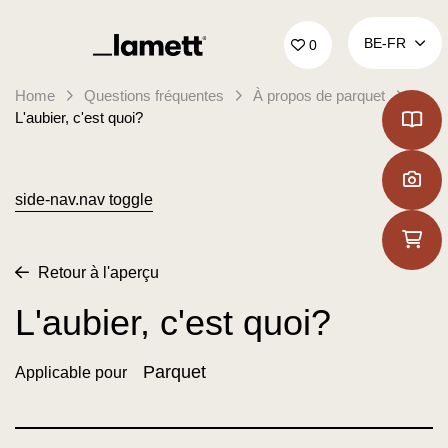
Retour à la page d'accueil
BE‑FR
0
Home
Questions fréquentes
À propos de parquet
L'aubier, c'est quoi?
side-nav.nav toggle
Retour à l'aperçu
L'aubier, c'est quoi?
Parquet
Applicable pour