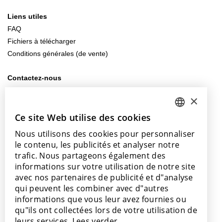
Liens utiles
FAQ
Fichiers à télécharger
Conditions générales (de vente)
Contactez-nous
info@lamett.eu
×
+32 56 77 45 15
Ce site Web utilise des cookies
DUTCH
Venez nous rendre visite
Nous utilisons des cookies pour personnaliser
ENGLISH
Notre salle d’exposition
le contenu, les publicités et analyser notre
Nos points de vente
POLISH
trafic. Nous partageons également des
informations sur votre utilisation de notre site
FRENCH
avec nos partenaires de publicité et d"analyse
GERMAN
qui peuvent les combiner avec d"autres
informations que vous leur avez fournies ou
SPANISH
Avec le soutien de
qu"ils ont collectées lors de votre utilisation de
leurs services.
Lees verder