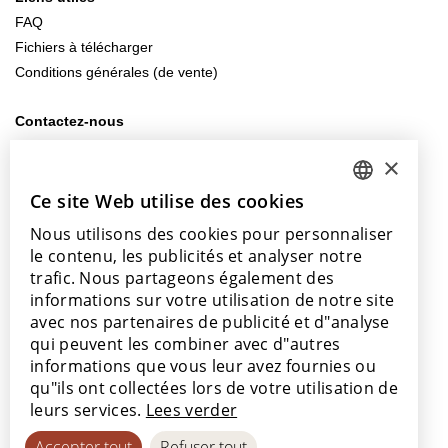
FAQ
Fichiers à télécharger
Conditions générales (de vente)
Contactez-nous
info@lamett.eu
×
+32 56 77 45 15
Ce site Web utilise des cookies
DUTCH
Venez nous rendre visite
Nous utilisons des cookies pour personnaliser
ENGLISH
Notre salle d’exposition
le contenu, les publicités et analyser notre
Nos points de vente
POLISH
trafic. Nous partageons également des
informations sur votre utilisation de notre site
FRENCH
avec nos partenaires de publicité et d"analyse
GERMAN
qui peuvent les combiner avec d"autres
informations que vous leur avez fournies ou
SPANISH
Avec le soutien de
qu"ils ont collectées lors de votre utilisation de
leurs services.
Lees verder
Accepter tout
Refuser tout