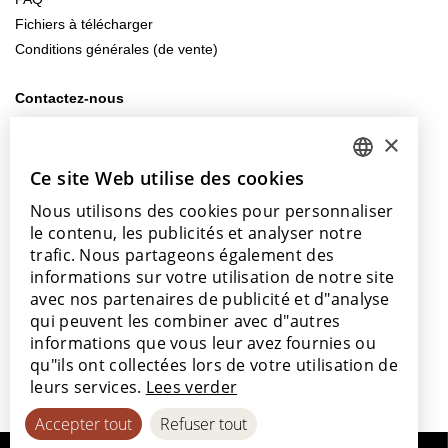
Fichiers à télécharger
Conditions générales (de vente)
Contactez-nous
info@lamett.eu
×
+32 56 77 45 15
Ce site Web utilise des cookies
DUTCH
Venez nous rendre visite
Nous utilisons des cookies pour personnaliser
ENGLISH
Notre salle d’exposition
le contenu, les publicités et analyser notre
Nos points de vente
POLISH
trafic. Nous partageons également des
informations sur votre utilisation de notre site
FRENCH
avec nos partenaires de publicité et d"analyse
GERMAN
qui peuvent les combiner avec d"autres
informations que vous leur avez fournies ou
SPANISH
Avec le soutien de
qu"ils ont collectées lors de votre utilisation de
leurs services.
Lees verder
Accepter tout
Refuser tout