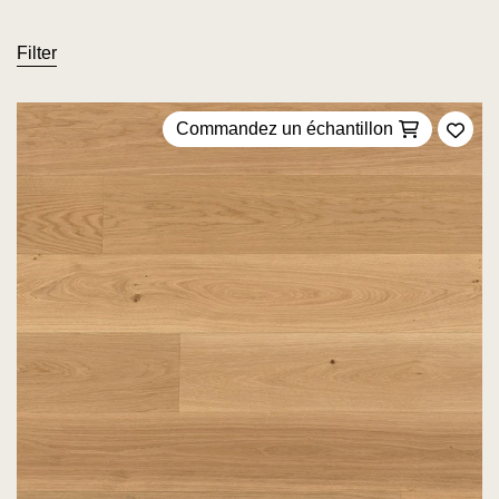
Filter
Commandez un échantillon
Ajou