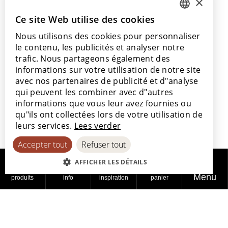
×
+32 56 77 45 15
Ce site Web utilise des cookies
DUTCH
Venez nous rendre visite
Nous utilisons des cookies pour personnaliser
ENGLISH
Notre salle d’exposition
le contenu, les publicités et analyser notre
Nos points de vente
POLISH
trafic. Nous partageons également des
informations sur votre utilisation de notre site
FRENCH
avec nos partenaires de publicité et d"analyse
GERMAN
qui peuvent les combiner avec d"autres
informations que vous leur avez fournies ou
SPANISH
Avec le soutien de
qu"ils ont collectées lors de votre utilisation de
leurs services.
Lees verder
Accepter tout
Refuser tout
AFFICHER LES DÉTAILS
Menu
produits
info
inspiration
panier
© 2026
Politique de
Politique en
Déclaration
Lamett
confidentialité
matière de cookies
d'accessibilité