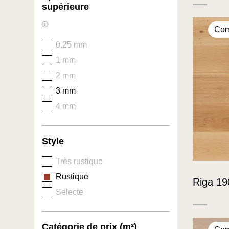
supérieure
Com
0.25 mm
1 mm
2 mm
3 mm
4 mm
Style
Très rustique
Rustique
Riga 19
Selecte
Catégorie de prix (m²)