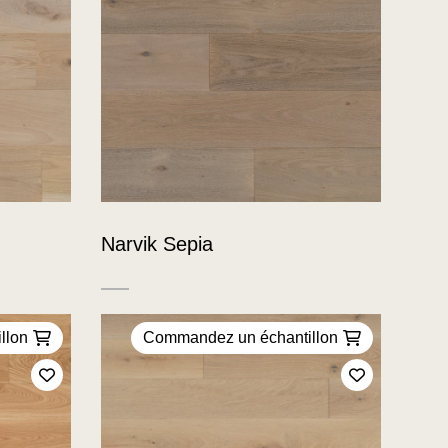
Narvik Sepia
llon
Commandez un échantillon
Ajoutez à mes favoris
Ajoutez à m