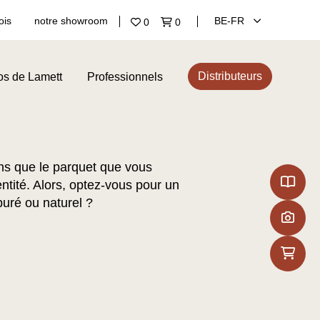
ois
notre showroom
BE‑FR
0
0
Distributeurs
os de Lamett
Professionnels
s que le parquet que vous
entité. Alors, optez-vous pour un
puré ou naturel ?