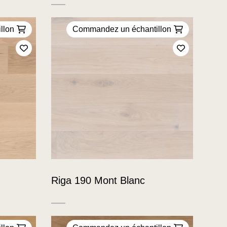
llon
Commandez un échantillon
Ajoutez à mes favoris
Ajoutez à m
Riga 190 Mont Blanc