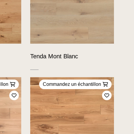
Tenda Mont Blanc
llon
Commandez un échantillon
Ajoutez à mes favoris
Ajoutez à m