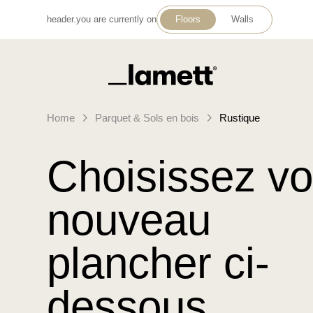
header.you are currently on
Floors
Walls
Retour à la page d'accueil
Home
Parquet & Sols en bois
Rustique
Choisissez vo
nouveau
plancher ci-
dessous