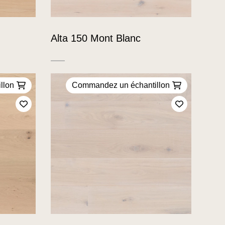
Alta 150 Mont Blanc
llon
Commandez un échantillon
Ajoutez à mes favoris
Ajoutez à m