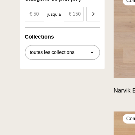
Com
€ 50
€ 150
Budget
jusqu'à
Collections
Narvik 
Com