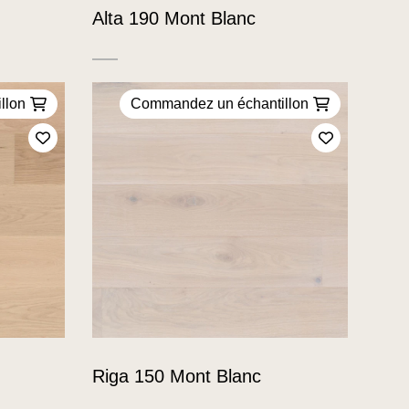
Alta 190 Mont Blanc
llon
Commandez un échantillon
Ajoutez à mes favoris
Ajoutez à m
Riga 150 Mont Blanc