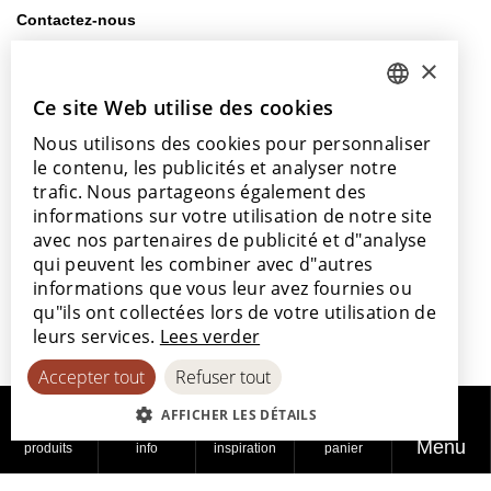
Contactez-nous
info@lamett.eu
×
+32 56 77 45 15
Ce site Web utilise des cookies
DUTCH
Venez nous rendre visite
Nous utilisons des cookies pour personnaliser
ENGLISH
Notre salle d’exposition
le contenu, les publicités et analyser notre
Nos points de vente
POLISH
trafic. Nous partageons également des
informations sur votre utilisation de notre site
FRENCH
avec nos partenaires de publicité et d"analyse
GERMAN
qui peuvent les combiner avec d"autres
informations que vous leur avez fournies ou
SPANISH
Avec le soutien de
qu"ils ont collectées lors de votre utilisation de
leurs services.
Lees verder
Accepter tout
Refuser tout
AFFICHER LES DÉTAILS
Menu
produits
info
inspiration
panier
© 2026
Politique de
Politique en
Déclaration