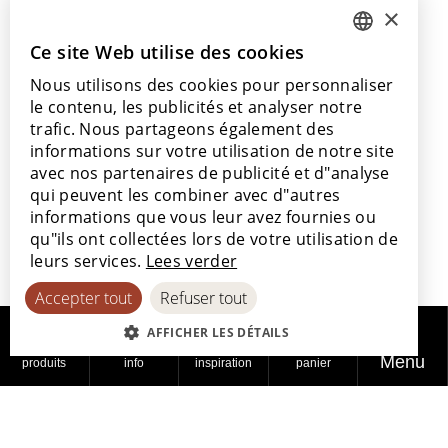
×
+32 56 77 45 15
Ce site Web utilise des cookies
DUTCH
Venez nous rendre visite
Nous utilisons des cookies pour personnaliser
ENGLISH
Notre salle d’exposition
le contenu, les publicités et analyser notre
Nos points de vente
POLISH
trafic. Nous partageons également des
informations sur votre utilisation de notre site
FRENCH
avec nos partenaires de publicité et d"analyse
GERMAN
qui peuvent les combiner avec d"autres
informations que vous leur avez fournies ou
SPANISH
Avec le soutien de
qu"ils ont collectées lors de votre utilisation de
leurs services.
Lees verder
Accepter tout
Refuser tout
AFFICHER LES DÉTAILS
Menu
produits
info
inspiration
panier
© 2026
Politique de
Politique en
Déclaration
Lamett
confidentialité
matière de cookies
d'accessibilité