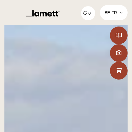
Retour à la page d'accueil
BE‑FR
0