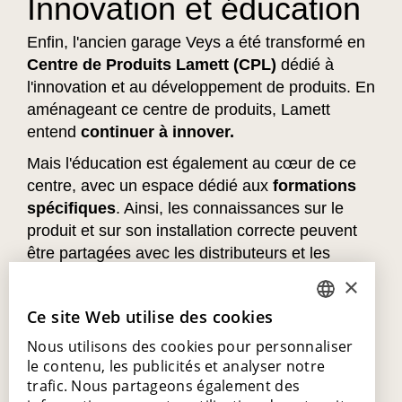
Innovation et éducation
Enfin, l'ancien garage Veys a été transformé en
Centre de Produits Lamett (CPL)
dédié à
l'innovation et au développement de produits. En
aménageant ce centre de produits, Lamett
entend
continuer à innover.
Mais l'éducation est également au cœur de ce
centre, avec un espace dédié aux
formations
spécifiques
. Ainsi, les connaissances sur le
produit et sur son installation correcte peuvent
être partagées avec les distributeurs et les
installateurs. C'est ainsi que les meilleurs
×
résultats peuvent être obtenus pour chaque
Ce site Web utilise des cookies
DUTCH
projet.
Nous utilisons des cookies pour personnaliser
ENGLISH
le contenu, les publicités et analyser notre
POLISH
trafic. Nous partageons également des