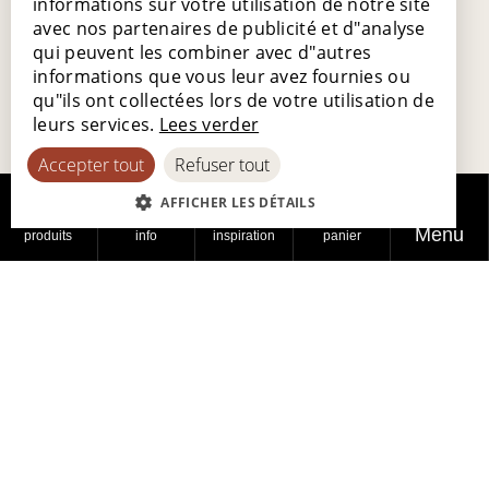
informations sur votre utilisation de notre site
FRENCH
avec nos partenaires de publicité et d"analyse
GERMAN
qui peuvent les combiner avec d"autres
informations que vous leur avez fournies ou
SPANISH
qu"ils ont collectées lors de votre utilisation de
leurs services.
Lees verder
Accepter tout
Refuser tout
AFFICHER LES DÉTAILS
Menu
produits
info
inspiration
panier
Flanders Flooring days marquent le début de
Lamett 2.0, mettant l'accent sur le service à la