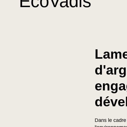
EcoVadis
Lamet
d'ar
enga
déve
Dans le cadre