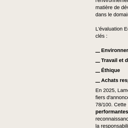
l'environnemen
matière de dév
dans le domain
L'évaluation 
clés :
Environne
Travail et 
Éthique
Achats re
En 2025, Lamet
fiers d'annonc
78/100. Cette
performantes
reconnaissance
la responsabil