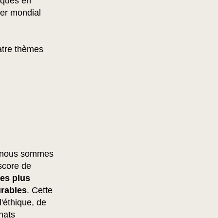
iques en
der mondial
atre thèmes
et nous sommes
score de
les plus
rables
. Cette
'éthique, de
hats