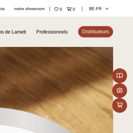
ois
notre showroom
BE‑FR
0
0
Distributeurs
os de Lamett
Professionnels