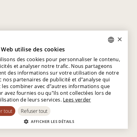
×
 Web utilise des cookies
DUTCH
ilisons des cookies pour personnaliser le contenu,
ENGLISH
icités et analyser notre trafic. Nous partageons
POLISH
nt des informations sur votre utilisation de notre
c nos partenaires de publicité et d"analyse qui
FRENCH
 les combiner avec d"autres informations que
 peuvent
GERMAN
r avez fournies ou qu"ils ont collectées lors de
bjectifs de
ilisation de leurs services.
Lees verder
SPANISH
 qui répond
r ne se limite
r tout
Refuser tout
on et la
AFFICHER LES DÉTAILS