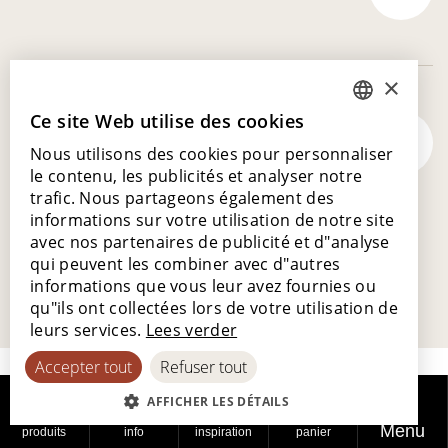
×
Ce site Web utilise des cookies
DUTCH
Trouvez l'inspiration
Nous utilisons des cookies pour personnaliser
ENGLISH
le contenu, les publicités et analyser notre
POLISH
trafic. Nous partageons également des
informations sur votre utilisation de notre site
FRENCH
avec nos partenaires de publicité et d"analyse
GERMAN
qui peuvent les combiner avec d"autres
informations que vous leur avez fournies ou
SPANISH
qu"ils ont collectées lors de votre utilisation de
leurs services.
Lees verder
Accepter tout
Refuser tout
AFFICHER LES DÉTAILS
Menu
produits
info
inspiration
panier