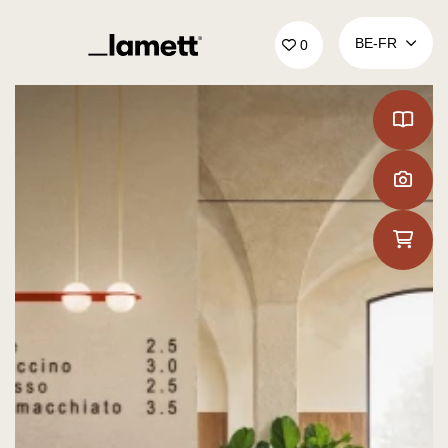
Retour à la page d'accueil
BE‑FR
0