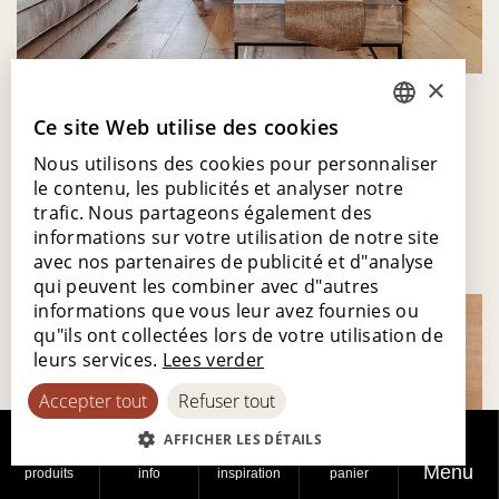
×
Ce site Web utilise des cookies
DUTCH
Nous utilisons des cookies pour personnaliser
ENGLISH
Découvrez les
le contenu, les publicités et analyser notre
POLISH
trafic. Nous partageons également des
collections...
informations sur votre utilisation de notre site
FRENCH
avec nos partenaires de publicité et d"analyse
GERMAN
qui peuvent les combiner avec d"autres
informations que vous leur avez fournies ou
SPANISH
qu"ils ont collectées lors de votre utilisation de
leurs services.
Lees verder
Accepter tout
Refuser tout
AFFICHER LES DÉTAILS
Menu
produits
info
inspiration
panier