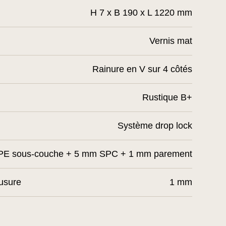
H 7 x B 190 x L 1220 mm
Vernis mat
Rainure en V sur 4 côtés
Rustique B+
Système drop lock
PE sous-couche + 5 mm SPC + 1 mm parement
’usure
1 mm