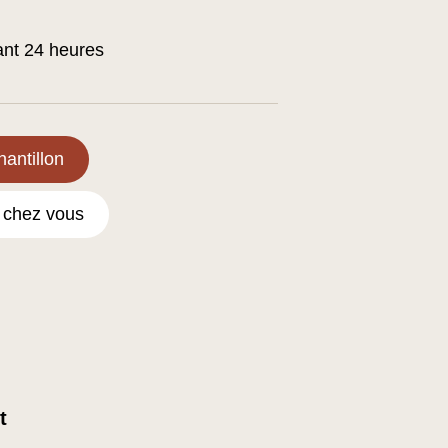
ant 24 heures
antillon
e chez vous
t