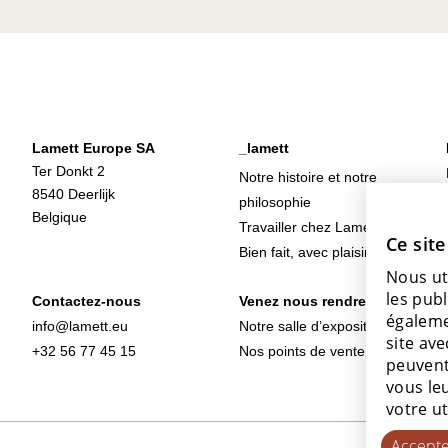
Lamett Europe SA
_lamett
Ter Donkt 2
Notre histoire et notre
8540 Deerlijk
philosophie
Belgique
Travailler chez Lamett
Ce site
Bien fait, avec plaisir
Nous ut
les publ
Contactez-nous
Venez nous rendre visite
égaleme
info@lamett.eu
Notre salle d’exposition
site ave
+32 56 77 45 15
Nos points de vente
peuvent
vous leu
votre ut
Accepte