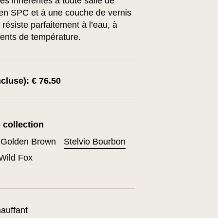
es inhérentes à toute salle de
 en SPC et à une couche de vernis
résiste parfaitement à l’eau, à
ents de température.
ncluse): € 76.50
 collection
o Golden Brown
Stelvio Bourbon
 Wild Fox
auffant