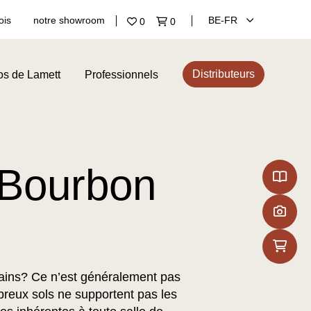
ois
notre showroom
BE‑FR
0
0
Distributeurs
os de Lamett
Professionnels
 Bourbon
bains? Ce n’est généralement pas
eux sols ne supportent pas les