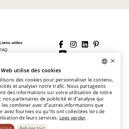
Liens utiles
FAQ
Fichiers à télécharger
×
Conditions générales (de
 Web utilise des cookies
DUTCH
vente)
Avec le soutien de
ilisons des cookies pour personnaliser le contenu,
ENGLISH
icités et analyser notre trafic. Nous partageons
POLISH
nt des informations sur votre utilisation de notre
c nos partenaires de publicité et d"analyse qui
FRENCH
 les combiner avec d"autres informations que
GERMAN
r avez fournies ou qu"ils ont collectées lors de
ilisation de leurs services.
Lees verder
SPANISH
r tout
Refuser tout