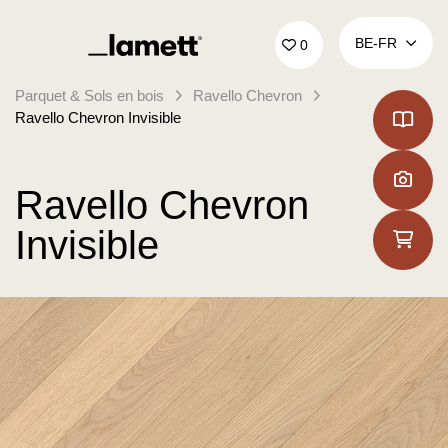
Retour à la page d'accueil
BE‑FR
0
Parquet & Sols en bois
Ravello Chevron
Ravello Chevron Invisible
Ravello Chevron
Invisible