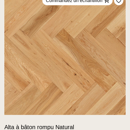
Commandez un échantillon
Ajou
Alta à bâton rompu Natural