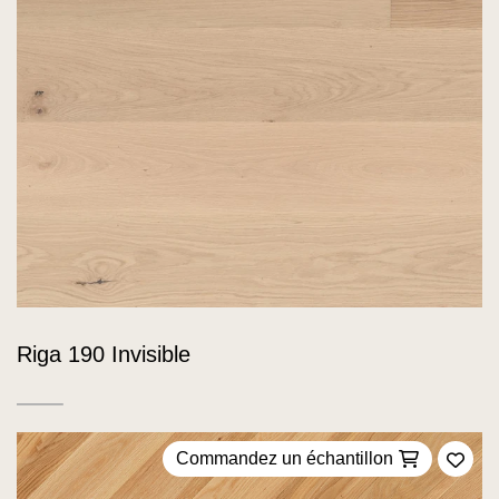
Riga 190 Invisible
Commandez un échantillon
Ajou