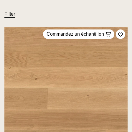
Filter
Commandez un échantillon
Ajou