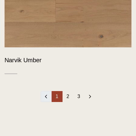
Narvik Umber
‹
1
2
3
›