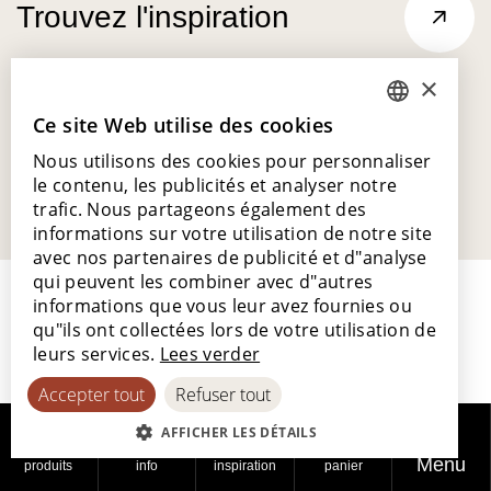
Trouvez l'inspiration
×
Ce site Web utilise des cookies
DUTCH
Nous utilisons des cookies pour personnaliser
ENGLISH
le contenu, les publicités et analyser notre
POLISH
trafic. Nous partageons également des
informations sur votre utilisation de notre site
FRENCH
avec nos partenaires de publicité et d"analyse
GERMAN
qui peuvent les combiner avec d"autres
informations que vous leur avez fournies ou
SPANISH
qu"ils ont collectées lors de votre utilisation de
leurs services.
Lees verder
Accepter tout
Refuser tout
Lamett Europe SA
Ter Donkt 2
AFFICHER LES DÉTAILS
8540 Deerlijk
Menu
produits
info
inspiration
panier
Belgique