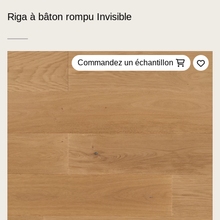
Riga à bâton rompu Invisible
Commandez un échantillon
Ajou