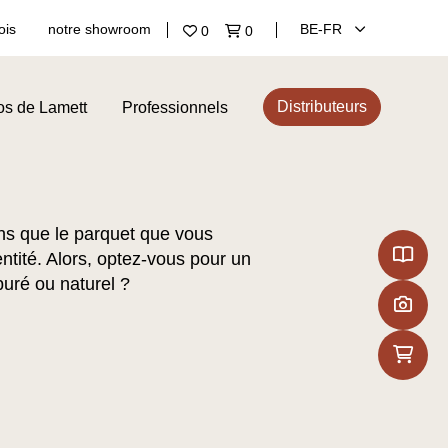
ois
notre showroom
BE‑FR
0
0
Distributeurs
os de Lamett
Professionnels
s que le parquet que vous
entité. Alors, optez-vous pour un
puré ou naturel ?