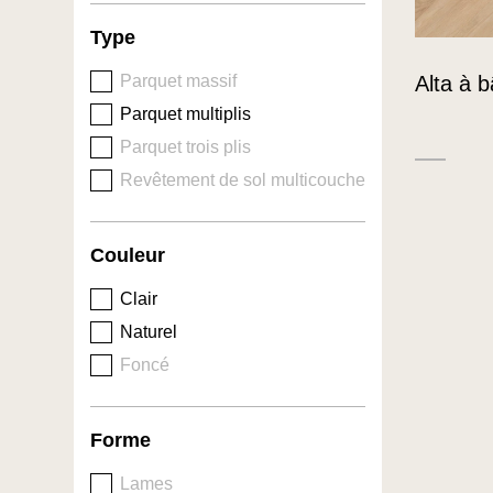
Type
Alta à b
Parquet massif
Parquet multiplis
Parquet trois plis
Revêtement de sol multicouche
Couleur
Clair
Naturel
Foncé
Forme
Lames