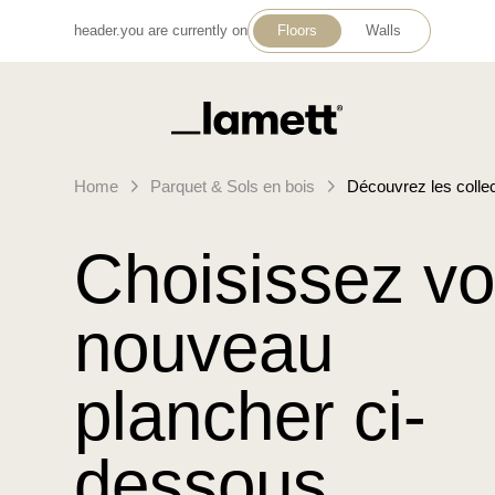
header.you are currently on
Floors
Walls
Retour à la page d'accueil
Home
Parquet & Sols en bois
Découvrez les colle
Choisissez vo
nouveau
plancher ci-
dessous