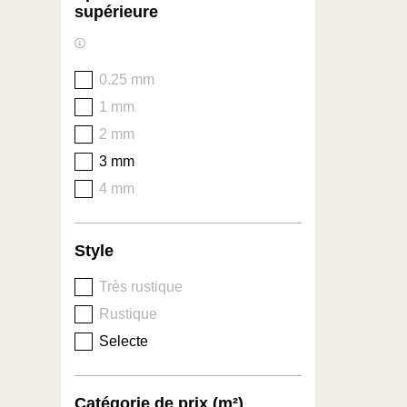
supérieure
0.25 mm
1 mm
2 mm
3 mm
4 mm
Style
Très rustique
Rustique
Selecte
Catégorie de prix (m²)