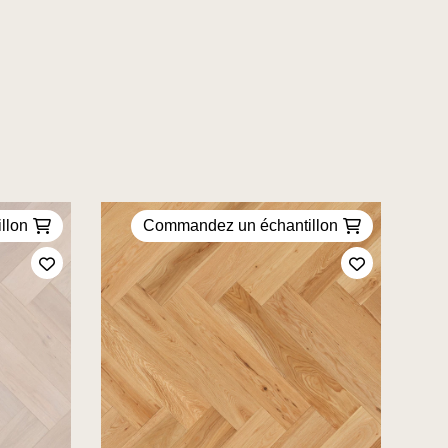
llon
Commandez un échantillon
Ajoutez à mes favoris
Ajoutez à m