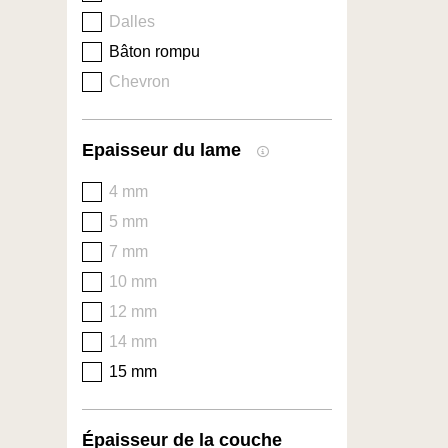
Dalles
Bâton rompu
Chevron
Epaisseur du lame
4 mm
5 mm
7 mm
10 mm
12 mm
14 mm
15 mm
Épaisseur de la couche