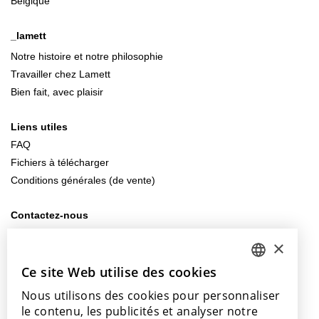
Belgique
_lamett
Notre histoire et notre philosophie
Travailler chez Lamett
Bien fait, avec plaisir
Liens utiles
FAQ
Fichiers à télécharger
Conditions générales (de vente)
Contactez-nous
info@lamett.eu
×
+32 56 77 45 15
Ce site Web utilise des cookies
DUTCH
Venez nous rendre visite
Nous utilisons des cookies pour personnaliser
ENGLISH
Notre salle d’exposition
le contenu, les publicités et analyser notre