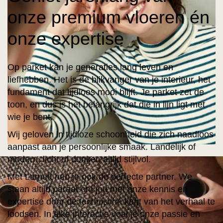
onze premium vloeren én
onze expertise
Op parket kan je generaties lang leven en
liefhebben. Het is de blikvanger van je interieur, het
fundament dat tijdloos mooi blijft. Je parket zet de
toon, en dus is het belangrijk dat die in lijn ligt met
wie je bent.
Wij geloven in tijdloze schoonheid die zich naadloos
aanpast aan je persoonlijke smaak. Landelijk of
modern, licht of donker, altijd stijlvol.
Met Lamett heb je ook de perfecte partner. We
staan altijd paraat om jou met onze kennis en
expertise door de technische kant van het verhaal te
loodsen. In elke interactie voel je onze passie en