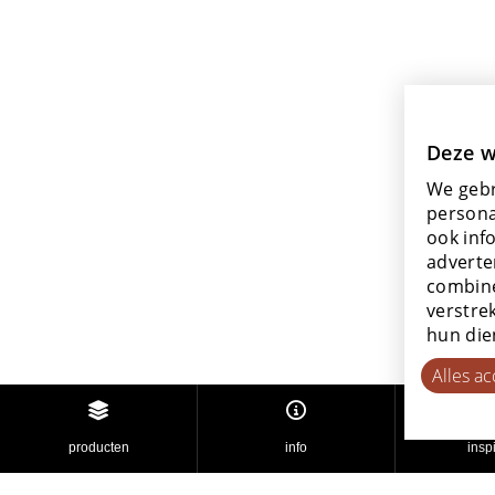
Deze w
We gebr
persona
ook inf
adverte
combine
verstre
hun die
Alles a
producten
info
inspi