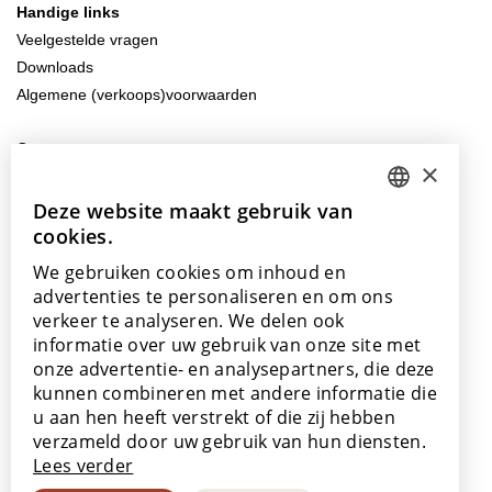
Handige links
Veelgestelde vragen
Downloads
Algemene (verkoops)voorwaarden
Contacteer ons
×
info@lamett.eu
+32 56 77 45 15
Deze website maakt gebruik van
DUTCH
cookies.
ENGLISH
Bezoek ons
We gebruiken cookies om inhoud en
Onze showroom
POLISH
advertenties te personaliseren en om ons
Onze verkooppunten
verkeer te analyseren. We delen ook
FRENCH
informatie over uw gebruik van onze site met
GERMAN
onze advertentie- en analysepartners, die deze
kunnen combineren met andere informatie die
SPANISH
u aan hen heeft verstrekt of die zij hebben
Met de steun van
verzameld door uw gebruik van hun diensten.
Lees verder