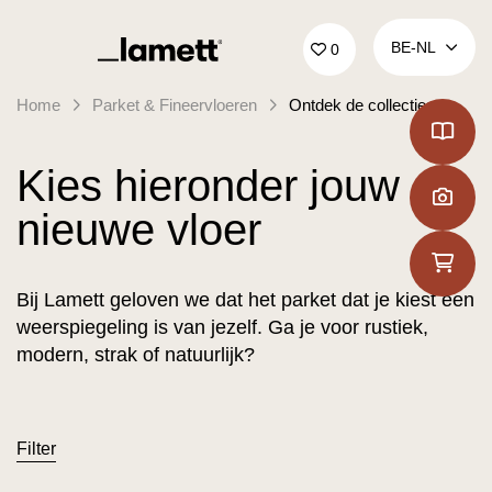
Terug naar home
BE‑NL
0
Home
Parket & Fineervloeren
Ontdek de collecties
Kies hieronder jouw
nieuwe vloer
Bij Lamett geloven we dat het parket dat je kiest een
weerspiegeling is van jezelf. Ga je voor rustiek,
modern, strak of natuurlijk?
Filter